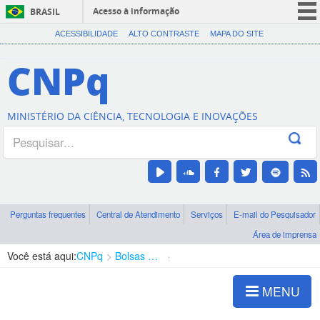
Acesso à informação
BRASIL
CORONAVÍRUS (COVID-19)
ACESSIBILIDADE
ALTO CONTRASTE
MAPA DO SITE
Participe
CNPq
Serviços
Legislação
MINISTÉRIO DA CIÊNCIA, TECNOLOGIA E INOVAÇÕES
Canais
Perguntas frequentes
Central de Atendimento
Serviços
E-mail do Pesquisador
Área de imprensa
Você está aqui:
CNPq
Bolsas e Auxílios Vigentes
Projetos de Pesquisa
MENU