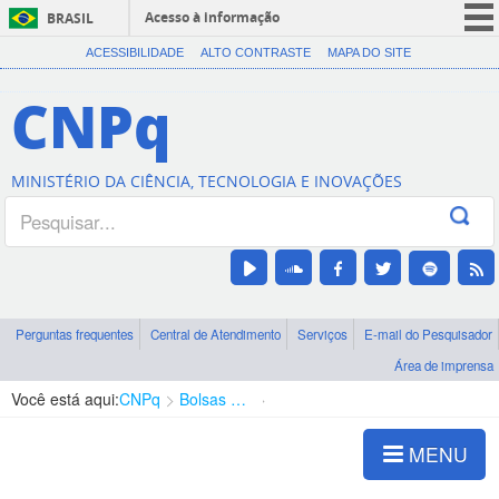
Acesso à informação
BRASIL
CORONAVÍRUS (COVID-19)
ACESSIBILIDADE
ALTO CONTRASTE
MAPA DO SITE
Participe
CNPq
Serviços
Legislação
MINISTÉRIO DA CIÊNCIA, TECNOLOGIA E INOVAÇÕES
Canais
Perguntas frequentes
Central de Atendimento
Serviços
E-mail do Pesquisador
Área de imprensa
Você está aqui:
CNPq
Bolsas e Auxílios Vigentes
Projetos de Pesquisa
MENU