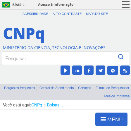
Acesso à informação
BRASIL
CORONAVÍRUS (COVID-19)
ACESSIBILIDADE
ALTO CONTRASTE
MAPA DO SITE
Participe
CNPq
Serviços
Legislação
MINISTÉRIO DA CIÊNCIA, TECNOLOGIA E INOVAÇÕES
Canais
Perguntas frequentes
Central de Atendimento
Serviços
E-mail do Pesquisador
Área de imprensa
Você está aqui:
CNPq
Bolsas e Auxílios Vigentes
Projetos de Pesquisa
MENU