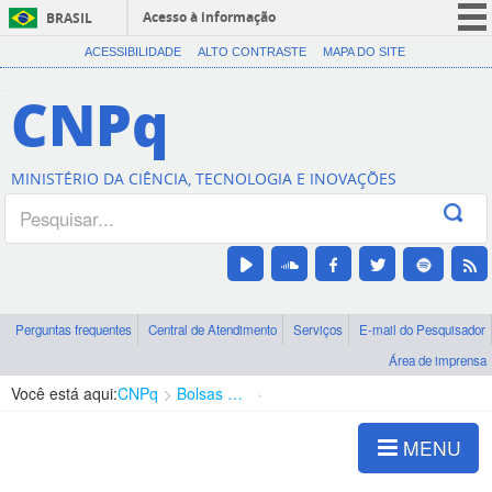
Acesso à informação
BRASIL
CORONAVÍRUS (COVID-19)
ACESSIBILIDADE
ALTO CONTRASTE
MAPA DO SITE
Participe
CNPq
Serviços
Legislação
MINISTÉRIO DA CIÊNCIA, TECNOLOGIA E INOVAÇÕES
Canais
Perguntas frequentes
Central de Atendimento
Serviços
E-mail do Pesquisador
Área de imprensa
Você está aqui:
CNPq
Bolsas e Auxílios Vigentes
Projetos de Pesquisa
MENU