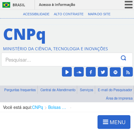
Acesso à informação
BRASIL
CORONAVÍRUS (COVID-19)
ACESSIBILIDADE
ALTO CONTRASTE
MAPA DO SITE
Participe
CNPq
Serviços
Legislação
MINISTÉRIO DA CIÊNCIA, TECNOLOGIA E INOVAÇÕES
Canais
Perguntas frequentes
Central de Atendimento
Serviços
E-mail do Pesquisador
Área de imprensa
Você está aqui:
CNPq
Bolsas e Auxílios Vigentes
Projetos de Pesquisa
MENU