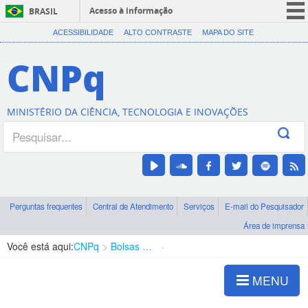
Acesso à informação
BRASIL
CORONAVÍRUS (COVID-19)
ACESSIBILIDADE
ALTO CONTRASTE
MAPA DO SITE
Participe
CNPq
Serviços
Legislação
MINISTÉRIO DA CIÊNCIA, TECNOLOGIA E INOVAÇÕES
Canais
Perguntas frequentes
Central de Atendimento
Serviços
E-mail do Pesquisador
Área de imprensa
Você está aqui:
CNPq
Bolsas e Auxílios Vigentes
Projetos de Pesquisa
MENU