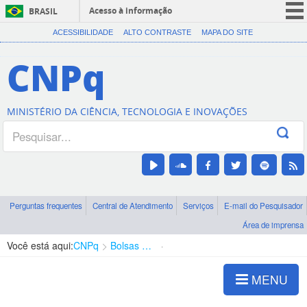
Acesso à informação
BRASIL
CORONAVÍRUS (COVID-19)
ACESSIBILIDADE
ALTO CONTRASTE
MAPA DO SITE
Participe
CNPq
Serviços
Legislação
MINISTÉRIO DA CIÊNCIA, TECNOLOGIA E INOVAÇÕES
Canais
Perguntas frequentes
Central de Atendimento
Serviços
E-mail do Pesquisador
Área de imprensa
Você está aqui:
CNPq
Bolsas e Auxílios Vigentes
Projetos de Pesquisa
MENU