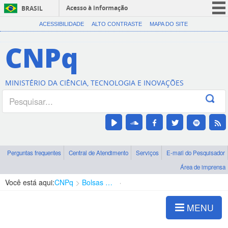
Acesso à informação
BRASIL
CORONAVÍRUS (COVID-19)
ACESSIBILIDADE
ALTO CONTRASTE
MAPA DO SITE
Participe
CNPq
Serviços
Legislação
MINISTÉRIO DA CIÊNCIA, TECNOLOGIA E INOVAÇÕES
Canais
Perguntas frequentes
Central de Atendimento
Serviços
E-mail do Pesquisador
Área de imprensa
Você está aqui:
CNPq
Bolsas e Auxílios Vigentes
Projetos de Pesquisa
MENU