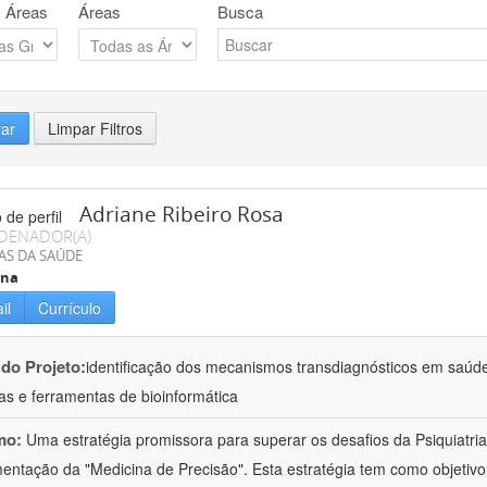
 Áreas
Áreas
Busca
rar
Limpar Filtros
Adriane Ribeiro Rosa
DENADOR(A)
AS DA SAÚDE
ina
il
Currículo
 do Projeto:
identificação dos mecanismos transdiagnósticos em saúd
as e ferramentas de bioinformática
mo:
Uma estratégia promissora para superar os desafios da Psiquiatria 
entação da "Medicina de Precisão". Esta estratégia tem como objetiv