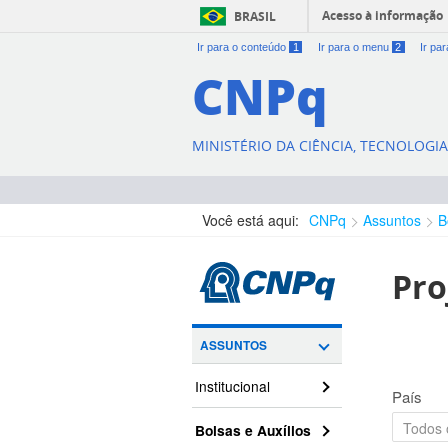
Acesso à informação
BRASIL
Ir para o conteúdo
1
Ir para o menu
2
Ir pa
CNPq
MINISTÉRIO DA CIÊNCIA, TECNOLOGI
Você está aqui:
CNPq
Assuntos
B
Pro
ASSUNTOS
Institucional
País
Bolsas e Auxílios