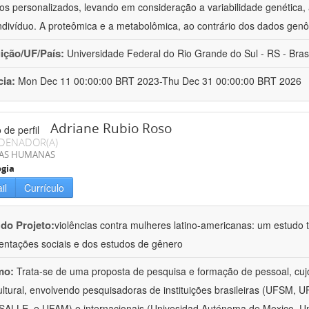
os personalizados, levando em consideração a variabilidade genética, a
ndivíduo. A proteômica e a metabolômica, ao contrário dos dados ge
uição/UF/País:
Universidade Federal do Rio Grande do Sul - RS - Brasi
cia:
Mon Dec 11 00:00:00 BRT 2023-Thu Dec 31 00:00:00 BRT 2026
Adriane Rubio Roso
DENADOR(A)
IAS HUMANAS
ogia
il
Currículo
 do Projeto:
violências contra mulheres latino-americanas: um estudo tr
entações sociais e dos estudos de gênero
mo:
Trata-se de uma proposta de pesquisa e formação de pessoal, cujo c
ultural, envolvendo pesquisadoras de instituições brasileiras (UFSM
ALLE, e UFAM) e internacionais (Univesidad Autónoma de Mexico, Uni