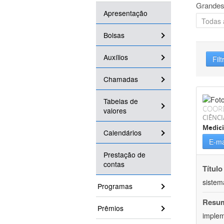
Grandes
Apresentação
Bolsas
Auxílios
Filt
Chamadas
Tabelas de
COOR
valores
CIÊNCI
Medic
Calendários
E-ma
Prestação de
contas
Título
sistem
Programas
Resu
Prêmios
implem