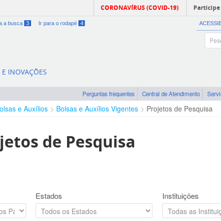
CORONAVÍRUS (COVID-19)
Participe
ra a busca
3
Ir para o rodapé
4
ACESSI
A E INOVAÇÕES
Perguntas frequentes
Central de Atendimento
Serv
olsas e Auxílios
Bolsas e Auxílios Vigentes
Projetos de Pesquisa
jetos de Pesquisa
Estados
Instituições