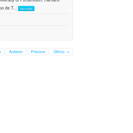
po de T
...
leia mais
o
Anterior
Próximo
Último →