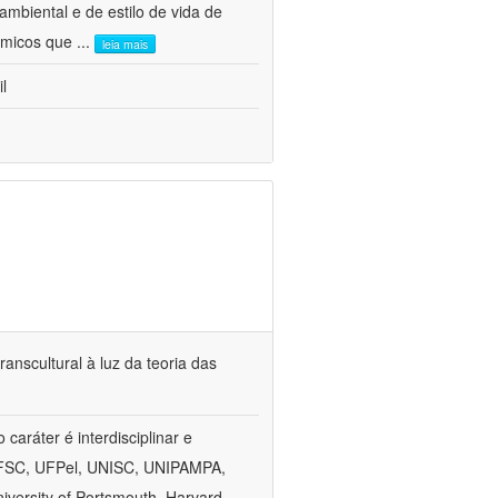
mbiental e de estilo de vida de
nômicos que
...
leia mais
l
anscultural à luz da teoria das
aráter é interdisciplinar e
, UFSC, UFPel, UNISC, UNIPAMPA,
versity of Portsmouth, Harvard