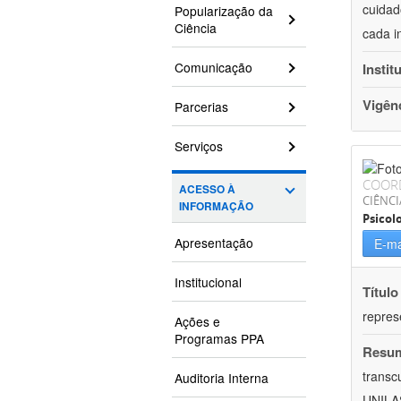
cuidad
Popularização da
Ciência
cada i
Comunicação
Instit
Vigên
Parcerias
Serviços
COOR
ACESSO À
CIÊNC
INFORMAÇÃO
Psicol
Apresentação
E-ma
Institucional
Título
repres
Ações e
Programas PPA
Resu
transc
Auditoria Interna
UNILAS