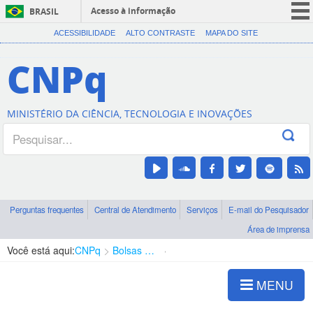
Acesso à informação
BRASIL
CORONAVÍRUS (COVID-19)
ACESSIBILIDADE
ALTO CONTRASTE
MAPA DO SITE
Participe
CNPq
Serviços
Legislação
MINISTÉRIO DA CIÊNCIA, TECNOLOGIA E INOVAÇÕES
Canais
Perguntas frequentes
Central de Atendimento
Serviços
E-mail do Pesquisador
Área de imprensa
Você está aqui:
CNPq
Bolsas e Auxílios Vigentes
Projetos de Pesquisa
MENU