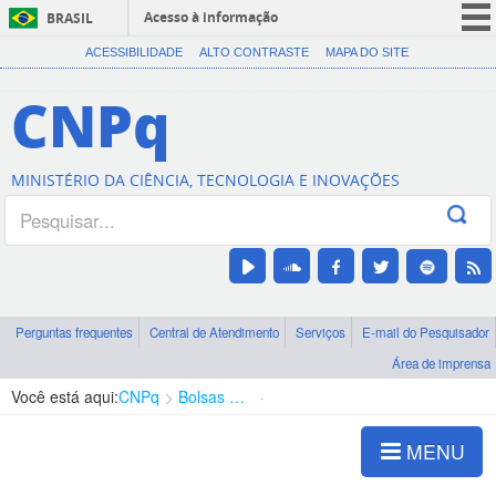
Acesso à informação
BRASIL
CORONAVÍRUS (COVID-19)
ACESSIBILIDADE
ALTO CONTRASTE
MAPA DO SITE
Participe
CNPq
Serviços
Legislação
MINISTÉRIO DA CIÊNCIA, TECNOLOGIA E INOVAÇÕES
Canais
Perguntas frequentes
Central de Atendimento
Serviços
E-mail do Pesquisador
Área de imprensa
Você está aqui:
CNPq
Bolsas e Auxílios Vigentes
Projetos de Pesquisa
MENU