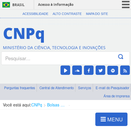
Acesso à informação
BRASIL
CORONAVÍRUS (COVID-19)
ACESSIBILIDADE
ALTO CONTRASTE
MAPA DO SITE
Participe
CNPq
Serviços
Legislação
MINISTÉRIO DA CIÊNCIA, TECNOLOGIA E INOVAÇÕES
Canais
Perguntas frequentes
Central de Atendimento
Serviços
E-mail do Pesquisador
Área de imprensa
Você está aqui:
CNPq
Bolsas e Auxílios Vigentes
Projetos de Pesquisa
MENU