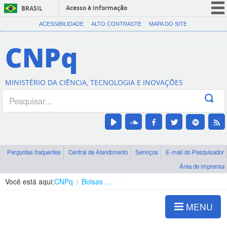
Acesso à informação
BRASIL
CORONAVÍRUS (COVID-19)
ACESSIBILIDADE
ALTO CONTRASTE
MAPA DO SITE
Participe
CNPq
Serviços
Legislação
MINISTÉRIO DA CIÊNCIA, TECNOLOGIA E INOVAÇÕES
Canais
Perguntas frequentes
Central de Atendimento
Serviços
E-mail do Pesquisador
Área de imprensa
Você está aqui:
CNPq
Bolsas e Auxílios Vigentes
Projetos de Pesquisa
MENU