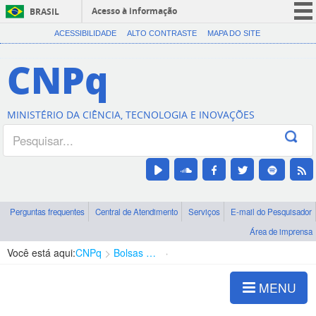
Acesso à informação
BRASIL
CORONAVÍRUS (COVID-19)
ACESSIBILIDADE
ALTO CONTRASTE
MAPA DO SITE
Participe
CNPq
Serviços
Legislação
MINISTÉRIO DA CIÊNCIA, TECNOLOGIA E INOVAÇÕES
Canais
Perguntas frequentes
Central de Atendimento
Serviços
E-mail do Pesquisador
Área de imprensa
Você está aqui:
CNPq
Bolsas e Auxílios Vigentes
Projetos de Pesquisa
MENU