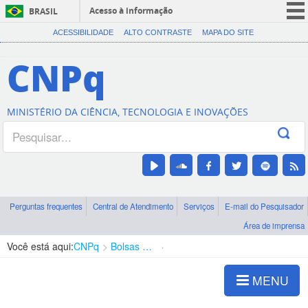
Acesso à informação
BRASIL
CORONAVÍRUS (COVID-19)
ACESSIBILIDADE
ALTO CONTRASTE
MAPA DO SITE
Participe
CNPq
Serviços
Legislação
MINISTÉRIO DA CIÊNCIA, TECNOLOGIA E INOVAÇÕES
Canais
Perguntas frequentes
Central de Atendimento
Serviços
E-mail do Pesquisador
Área de imprensa
Você está aqui:
CNPq
Bolsas e Auxílios Vigentes
Projetos de Pesquisa
MENU