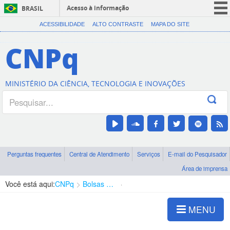
Acesso à informação
BRASIL
CORONAVÍRUS (COVID-19)
ACESSIBILIDADE
ALTO CONTRASTE
MAPA DO SITE
Participe
CNPq
Serviços
Legislação
MINISTÉRIO DA CIÊNCIA, TECNOLOGIA E INOVAÇÕES
Canais
Perguntas frequentes
Central de Atendimento
Serviços
E-mail do Pesquisador
Área de imprensa
Você está aqui:
CNPq
Bolsas e Auxílios Vigentes
Projetos de Pesquisa
MENU