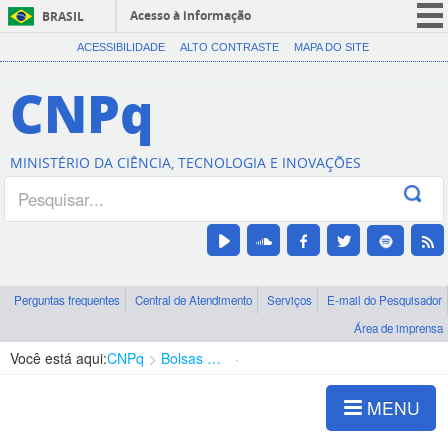
Acesso à informação
BRASIL
CORONAVÍRUS (COVID-19)
ACESSIBILIDADE
ALTO CONTRASTE
MAPA DO SITE
Participe
CNPq
Serviços
Legislação
MINISTÉRIO DA CIÊNCIA, TECNOLOGIA E INOVAÇÕES
Canais
Perguntas frequentes
Central de Atendimento
Serviços
E-mail do Pesquisador
Área de imprensa
Você está aqui:
CNPq
Bolsas e Auxílios Vigentes
Projetos de Pesquisa
MENU