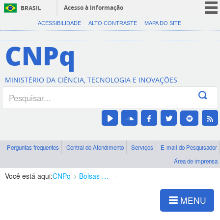
Acesso à informação
BRASIL
CORONAVÍRUS (COVID-19)
ACESSIBILIDADE
ALTO CONTRASTE
MAPA DO SITE
Participe
CNPq
Serviços
Legislação
MINISTÉRIO DA CIÊNCIA, TECNOLOGIA E INOVAÇÕES
Canais
Perguntas frequentes
Central de Atendimento
Serviços
E-mail do Pesquisador
Área de imprensa
Você está aqui:
CNPq
Bolsas e Auxílios Vigentes
Projetos de Pesquisa
MENU