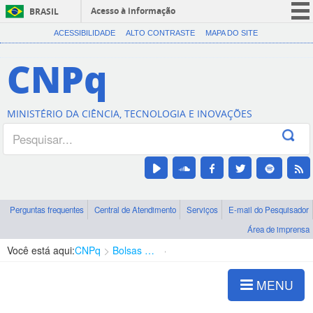
Acesso à informação
BRASIL
CORONAVÍRUS (COVID-19)
ACESSIBILIDADE
ALTO CONTRASTE
MAPA DO SITE
Participe
CNPq
Serviços
Legislação
MINISTÉRIO DA CIÊNCIA, TECNOLOGIA E INOVAÇÕES
Canais
Perguntas frequentes
Central de Atendimento
Serviços
E-mail do Pesquisador
Área de imprensa
Você está aqui:
CNPq
Bolsas e Auxílios Vigentes
Projetos de Pesquisa
MENU