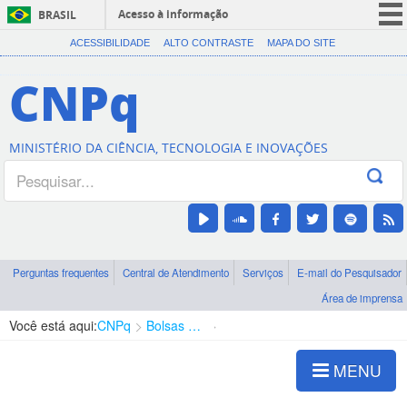
Acesso à informação
BRASIL
CORONAVÍRUS (COVID-19)
ACESSIBILIDADE
ALTO CONTRASTE
MAPA DO SITE
Participe
CNPq
Serviços
Legislação
MINISTÉRIO DA CIÊNCIA, TECNOLOGIA E INOVAÇÕES
Canais
Perguntas frequentes
Central de Atendimento
Serviços
E-mail do Pesquisador
Área de imprensa
Você está aqui:
CNPq
Bolsas e Auxílios Vigentes
Projetos de Pesquisa
MENU