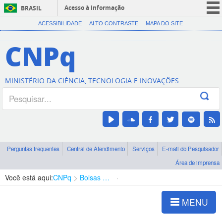
Acesso à informação
BRASIL
CORONAVÍRUS (COVID-19)
ACESSIBILIDADE
ALTO CONTRASTE
MAPA DO SITE
Participe
CNPq
Serviços
Legislação
MINISTÉRIO DA CIÊNCIA, TECNOLOGIA E INOVAÇÕES
Canais
Perguntas frequentes
Central de Atendimento
Serviços
E-mail do Pesquisador
Área de imprensa
Você está aqui:
CNPq
Bolsas e Auxílios Vigentes
Projetos de Pesquisa
MENU