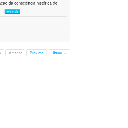
ão da consciência histórica de
...
leia mais
o
Anterior
Próximo
Último →