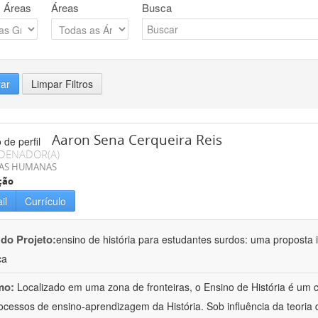
 Áreas
Áreas
Busca
rar
Limpar Filtros
Aaron Sena Cerqueira Reis
DENADOR(A)
IAS HUMANAS
ção
il
Currículo
 do Projeto:
ensino de história para estudantes surdos: uma proposta i
ca
mo:
Localizado em uma zona de fronteiras, o Ensino de História é um
ocessos de ensino-aprendizagem da História. Sob influência da teoria d