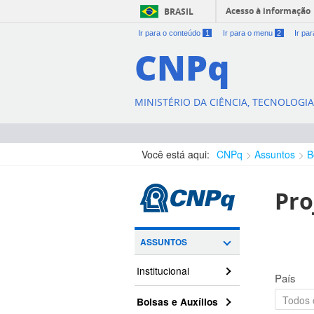
Acesso à informação
BRASIL
Ir para o conteúdo
1
Ir para o menu
2
Ir pa
CNPq
MINISTÉRIO DA CIÊNCIA, TECNOLOGI
Você está aqui:
CNPq
Assuntos
B
Pro
ASSUNTOS
Institucional
País
Bolsas e Auxílios