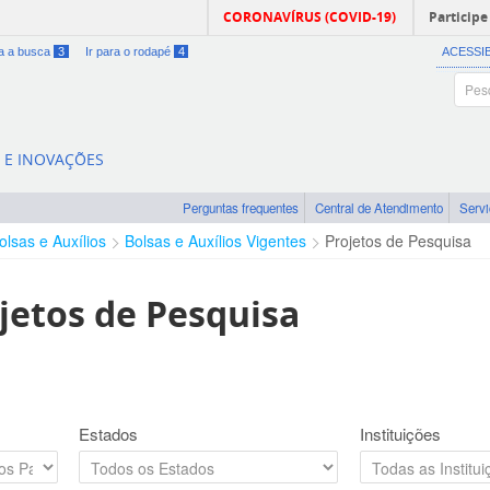
CORONAVÍRUS (COVID-19)
Participe
ra a busca
3
Ir para o rodapé
4
ACESSI
A E INOVAÇÕES
Perguntas frequentes
Central de Atendimento
Serv
olsas e Auxílios
Bolsas e Auxílios Vigentes
Projetos de Pesquisa
jetos de Pesquisa
Estados
Instituições