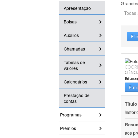
Grandes
Apresentação
Bolsas
Auxílios
Filt
Chamadas
Tabelas de
COOR
valores
CIÊNC
Educa
Calendários
E-ma
Prestação de
contas
Título
históri
Programas
Resu
Prêmios
aos pr