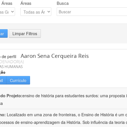
 Áreas
Áreas
Busca
rar
Limpar Filtros
Aaron Sena Cerqueira Reis
DENADOR(A)
IAS HUMANAS
ção
il
Currículo
 do Projeto:
ensino de história para estudantes surdos: uma proposta i
ca
mo:
Localizado em uma zona de fronteiras, o Ensino de História é um
ocessos de ensino-aprendizagem da História. Sob influência da teoria d