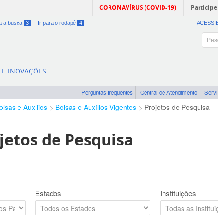
CORONAVÍRUS (COVID-19)
Participe
ra a busca
3
Ir para o rodapé
4
ACESSI
A E INOVAÇÕES
Perguntas frequentes
Central de Atendimento
Serv
olsas e Auxílios
Bolsas e Auxílios Vigentes
Projetos de Pesquisa
jetos de Pesquisa
Estados
Instituições