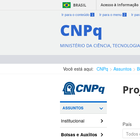
Acesso à informação
BRASIL
Ir para o conteúdo
1
Ir para o menu
2
Ir pa
CNPq
MINISTÉRIO DA CIÊNCIA, TECNOLOGI
Você está aqui:
CNPq
Assuntos
B
Pro
ASSUNTOS
Institucional
País
Bolsas e Auxílios