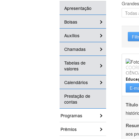
Grandes
Apresentação
Bolsas
Auxílios
Filt
Chamadas
Tabelas de
COOR
valores
CIÊNC
Educa
Calendários
E-ma
Prestação de
contas
Título
históri
Programas
Resu
Prêmios
aos pr