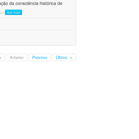
ão da consciência histórica de
...
leia mais
o
Anterior
Próximo
Último →