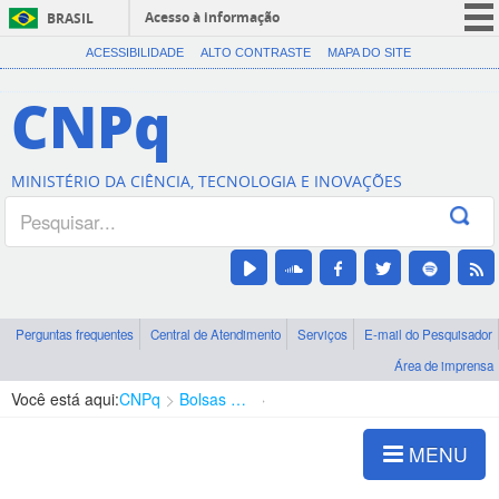
Acesso à informação
BRASIL
CORONAVÍRUS (COVID-19)
ACESSIBILIDADE
ALTO CONTRASTE
MAPA DO SITE
Participe
CNPq
Serviços
Legislação
MINISTÉRIO DA CIÊNCIA, TECNOLOGIA E INOVAÇÕES
Canais
Perguntas frequentes
Central de Atendimento
Serviços
E-mail do Pesquisador
Área de imprensa
Você está aqui:
CNPq
Bolsas e Auxílios Vigentes
Projetos de Pesquisa
MENU