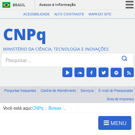
Acesso à informação
BRASIL
CORONAVÍRUS (COVID-19)
ACESSIBILIDADE
ALTO CONTRASTE
MAPA DO SITE
Participe
CNPq
Serviços
Legislação
MINISTÉRIO DA CIÊNCIA, TECNOLOGIA E INOVAÇÕES
Canais
Perguntas frequentes
Central de Atendimento
Serviços
E-mail do Pesquisador
Área de imprensa
Você está aqui:
CNPq
Bolsas e Auxílios Vigentes
Projetos de Pesquisa
MENU