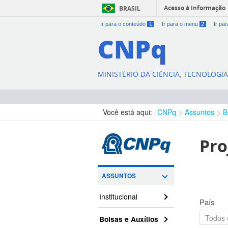
Acesso à informação
BRASIL
Ir para o conteúdo
1
Ir para o menu
2
Ir pa
CNPq
MINISTÉRIO DA CIÊNCIA, TECNOLOGI
Você está aqui:
CNPq
Assuntos
B
Pro
ASSUNTOS
Institucional
País
Bolsas e Auxílios