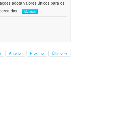
cações adota valores únicos para os
cerca das
...
leia mais
o
Anterior
Próximo
Último →