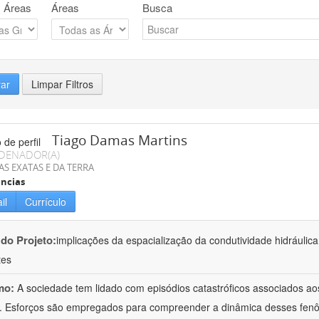
 Áreas
Áreas
Busca
rar
Limpar Filtros
Tiago Damas Martins
DENADOR(A)
AS EXATAS E DA TERRA
ncias
il
Currículo
 do Projeto:
implicações da espacialização da condutividade hidráulic
tes
mo:
A sociedade tem lidado com episódios catastróficos associados a
 Esforços são empregados para compreender a dinâmica desses fenô