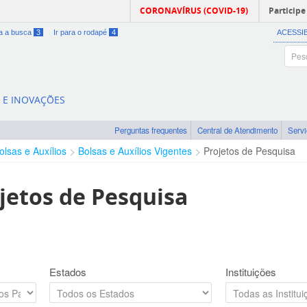
CORONAVÍRUS (COVID-19)
Participe
ra a busca
3
Ir para o rodapé
4
ACESSI
A E INOVAÇÕES
Perguntas frequentes
Central de Atendimento
Serv
olsas e Auxílios
Bolsas e Auxílios Vigentes
Projetos de Pesquisa
jetos de Pesquisa
Estados
Instituições