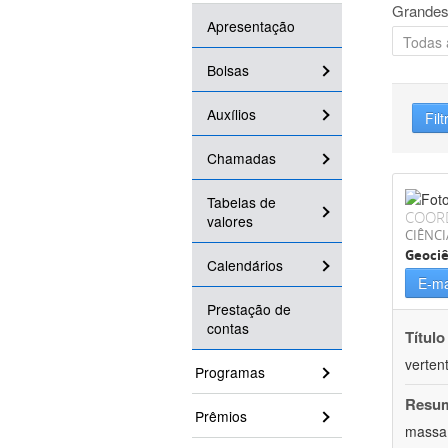
Grandes
Apresentação
Bolsas
Auxílios
Filt
Chamadas
Tabelas de
COOR
valores
CIÊNCI
Geociê
Calendários
E-ma
Prestação de
contas
Título
verten
Programas
Resu
Prêmios
massa.