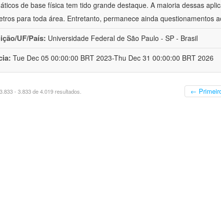
ticos de base física tem tido grande destaque. A maioria dessas apli
tros para toda área. Entretanto, permanece ainda questionamentos a
uição/UF/País:
Universidade Federal de São Paulo - SP - Brasil
cia:
Tue Dec 05 00:00:00 BRT 2023-Thu Dec 31 00:00:00 BRT 2026
← Primeir
.833 - 3.833 de 4.019 resultados.