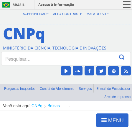
Acesso à informação
BRASIL
CORONAVÍRUS (COVID-19)
ACESSIBILIDADE
ALTO CONTRASTE
MAPA DO SITE
Participe
CNPq
Serviços
Legislação
MINISTÉRIO DA CIÊNCIA, TECNOLOGIA E INOVAÇÕES
Canais
Perguntas frequentes
Central de Atendimento
Serviços
E-mail do Pesquisador
Área de imprensa
Você está aqui:
CNPq
Bolsas e Auxílios Vigentes
Projetos de Pesquisa
MENU