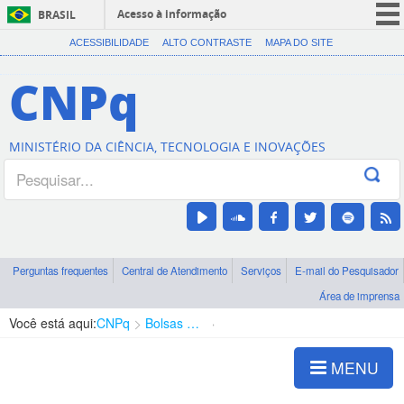
Acesso à informação
BRASIL
CORONAVÍRUS (COVID-19)
ACESSIBILIDADE
ALTO CONTRASTE
MAPA DO SITE
Participe
CNPq
Serviços
Legislação
MINISTÉRIO DA CIÊNCIA, TECNOLOGIA E INOVAÇÕES
Canais
Perguntas frequentes
Central de Atendimento
Serviços
E-mail do Pesquisador
Área de imprensa
Você está aqui:
CNPq
Bolsas e Auxílios Vigentes
Projetos de Pesquisa
MENU