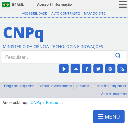
Acesso à informação
BRASIL
CORONAVÍRUS (COVID-19)
ACESSIBILIDADE
ALTO CONTRASTE
MAPA DO SITE
Participe
CNPq
Serviços
Legislação
MINISTÉRIO DA CIÊNCIA, TECNOLOGIA E INOVAÇÕES
Canais
Perguntas frequentes
Central de Atendimento
Serviços
E-mail do Pesquisador
Área de imprensa
Você está aqui:
CNPq
Bolsas e Auxílios Vigentes
Projetos de Pesquisa
MENU