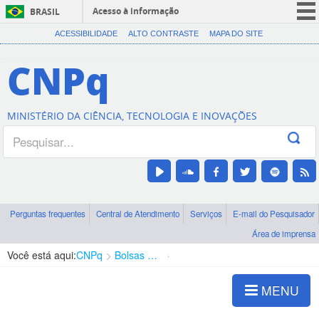
Acesso à informação
BRASIL
CORONAVÍRUS (COVID-19)
ACESSIBILIDADE
ALTO CONTRASTE
MAPA DO SITE
Participe
CNPq
Serviços
Legislação
MINISTÉRIO DA CIÊNCIA, TECNOLOGIA E INOVAÇÕES
Canais
Perguntas frequentes
Central de Atendimento
Serviços
E-mail do Pesquisador
Área de imprensa
Você está aqui:
CNPq
Bolsas e Auxílios Vigentes
Projetos de Pesquisa
MENU