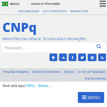
Acesso à informação
BRASIL
CORONAVÍRUS (COVID-19)
ACESSIBILIDADE
ALTO CONTRASTE
MAPA DO SITE
Participe
CNPq
Serviços
Legislação
MINISTÉRIO DA CIÊNCIA, TECNOLOGIA E INOVAÇÕES
Canais
Perguntas frequentes
Central de Atendimento
Serviços
E-mail do Pesquisador
Área de imprensa
Você está aqui:
CNPq
Bolsas e Auxílios Vigentes
Projetos de Pesquisa
MENU