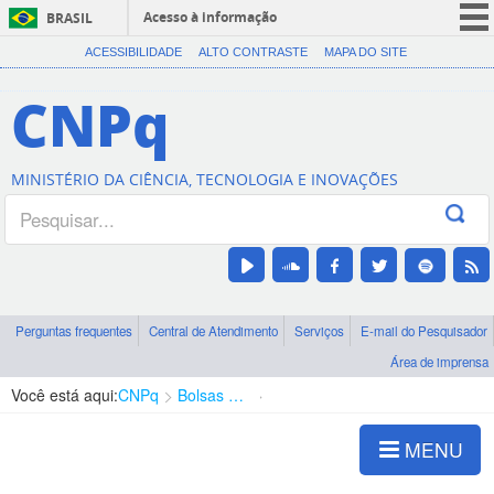
Acesso à informação
BRASIL
CORONAVÍRUS (COVID-19)
ACESSIBILIDADE
ALTO CONTRASTE
MAPA DO SITE
Participe
CNPq
Serviços
Legislação
MINISTÉRIO DA CIÊNCIA, TECNOLOGIA E INOVAÇÕES
Canais
Perguntas frequentes
Central de Atendimento
Serviços
E-mail do Pesquisador
Área de imprensa
Você está aqui:
CNPq
Bolsas e Auxílios Vigentes
Projetos de Pesquisa
MENU