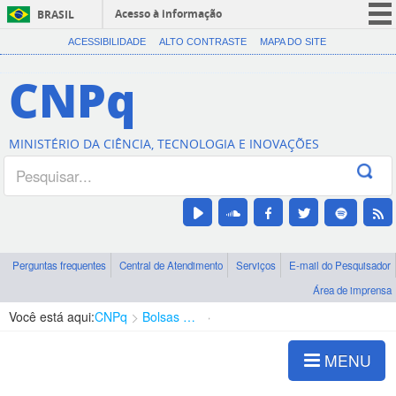
Acesso à informação
BRASIL
CORONAVÍRUS (COVID-19)
ACESSIBILIDADE
ALTO CONTRASTE
MAPA DO SITE
Participe
CNPq
Serviços
Legislação
MINISTÉRIO DA CIÊNCIA, TECNOLOGIA E INOVAÇÕES
Canais
Perguntas frequentes
Central de Atendimento
Serviços
E-mail do Pesquisador
Área de imprensa
Você está aqui:
CNPq
Bolsas e Auxílios Vigentes
Projetos de Pesquisa
MENU