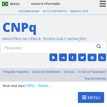
Acesso à informação
BRASIL
CORONAVÍRUS (COVID-19)
ACESSIBILIDADE
ALTO CONTRASTE
MAPA DO SITE
Participe
CNPq
Serviços
Legislação
MINISTÉRIO DA CIÊNCIA, TECNOLOGIA E INOVAÇÕES
Canais
Perguntas frequentes
Central de Atendimento
Serviços
E-mail do Pesquisador
Área de imprensa
Você está aqui:
CNPq
Bolsas e Auxílios Vigentes
Projetos de Pesquisa
MENU