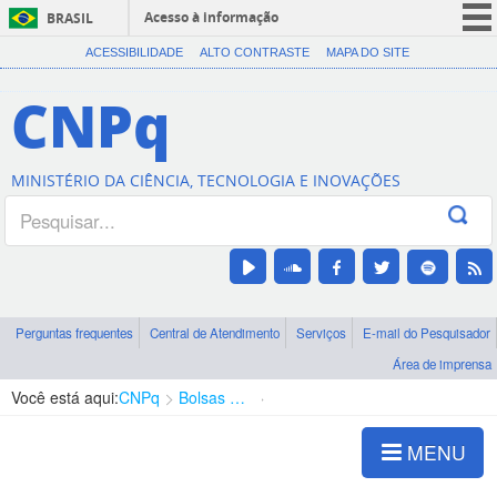
Acesso à informação
BRASIL
CORONAVÍRUS (COVID-19)
ACESSIBILIDADE
ALTO CONTRASTE
MAPA DO SITE
Participe
CNPq
Serviços
Legislação
MINISTÉRIO DA CIÊNCIA, TECNOLOGIA E INOVAÇÕES
Canais
Perguntas frequentes
Central de Atendimento
Serviços
E-mail do Pesquisador
Área de imprensa
Você está aqui:
CNPq
Bolsas e Auxílios Vigentes
Projetos de Pesquisa
MENU