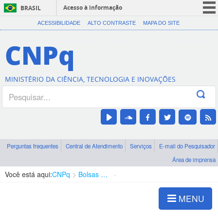
Acesso à informação
BRASIL
CORONAVÍRUS (COVID-19)
ACESSIBILIDADE
ALTO CONTRASTE
MAPA DO SITE
Participe
CNPq
Serviços
Legislação
MINISTÉRIO DA CIÊNCIA, TECNOLOGIA E INOVAÇÕES
Canais
Perguntas frequentes
Central de Atendimento
Serviços
E-mail do Pesquisador
Área de imprensa
Você está aqui:
CNPq
Bolsas e Auxílios Vigentes
Projetos de Pesquisa
MENU