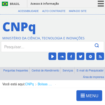
Acesso à informação
BRASIL
CORONAVÍRUS (COVID-19)
ACESSIBILIDADE
ALTO CONTRASTE
MAPA DO SITE
Participe
CNPq
Serviços
Legislação
MINISTÉRIO DA CIÊNCIA, TECNOLOGIA E INOVAÇÕES
Canais
Perguntas frequentes
Central de Atendimento
Serviços
E-mail do Pesquisador
Área de imprensa
Você está aqui:
CNPq
Bolsas e Auxílios Vigentes
Projetos de Pesquisa
MENU