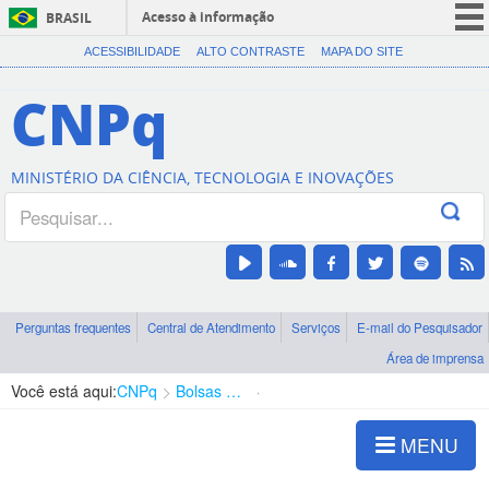
Acesso à informação
BRASIL
CORONAVÍRUS (COVID-19)
ACESSIBILIDADE
ALTO CONTRASTE
MAPA DO SITE
Participe
CNPq
Serviços
Legislação
MINISTÉRIO DA CIÊNCIA, TECNOLOGIA E INOVAÇÕES
Canais
Perguntas frequentes
Central de Atendimento
Serviços
E-mail do Pesquisador
Área de imprensa
Você está aqui:
CNPq
Bolsas e Auxílios Vigentes
Projetos de Pesquisa
MENU