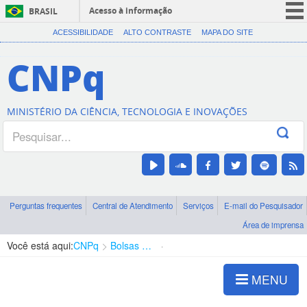
Acesso à informação
BRASIL
CORONAVÍRUS (COVID-19)
ACESSIBILIDADE
ALTO CONTRASTE
MAPA DO SITE
Participe
CNPq
Serviços
Legislação
MINISTÉRIO DA CIÊNCIA, TECNOLOGIA E INOVAÇÕES
Canais
Perguntas frequentes
Central de Atendimento
Serviços
E-mail do Pesquisador
Área de imprensa
Você está aqui:
CNPq
Bolsas e Auxílios Vigentes
Projetos de Pesquisa
MENU