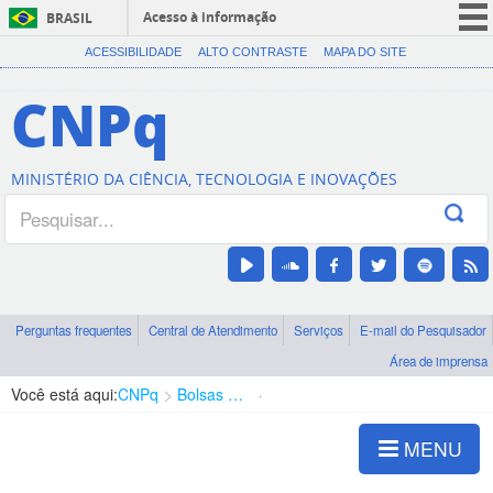
Acesso à informação
BRASIL
CORONAVÍRUS (COVID-19)
ACESSIBILIDADE
ALTO CONTRASTE
MAPA DO SITE
Participe
CNPq
Serviços
Legislação
MINISTÉRIO DA CIÊNCIA, TECNOLOGIA E INOVAÇÕES
Canais
Perguntas frequentes
Central de Atendimento
Serviços
E-mail do Pesquisador
Área de imprensa
Você está aqui:
CNPq
Bolsas e Auxílios Vigentes
Projetos de Pesquisa
MENU