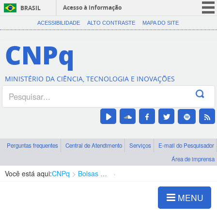
Acesso à informação
BRASIL
CORONAVÍRUS (COVID-19)
ACESSIBILIDADE
ALTO CONTRASTE
MAPA DO SITE
Participe
CNPq
Serviços
Legislação
MINISTÉRIO DA CIÊNCIA, TECNOLOGIA E INOVAÇÕES
Canais
Perguntas frequentes
Central de Atendimento
Serviços
E-mail do Pesquisador
Área de imprensa
Você está aqui:
CNPq
Bolsas e Auxílios Vigentes
Projetos de Pesquisa
MENU