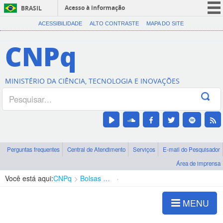
Acesso à informação
BRASIL
CORONAVÍRUS (COVID-19)
ACESSIBILIDADE
ALTO CONTRASTE
MAPA DO SITE
Participe
CNPq
Serviços
Legislação
MINISTÉRIO DA CIÊNCIA, TECNOLOGIA E INOVAÇÕES
Canais
Perguntas frequentes
Central de Atendimento
Serviços
E-mail do Pesquisador
Área de imprensa
Você está aqui:
CNPq
Bolsas e Auxílios Vigentes
Projetos de Pesquisa
MENU