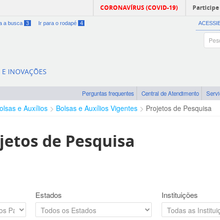
CORONAVÍRUS (COVID-19)
Participe
ra a busca
3
Ir para o rodapé
4
ACESSI
A E INOVAÇÕES
Perguntas frequentes
Central de Atendimento
Serv
olsas e Auxílios
Bolsas e Auxílios Vigentes
Projetos de Pesquisa
jetos de Pesquisa
Estados
Instituições