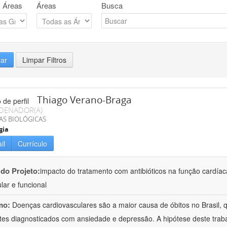
 Áreas
Áreas
Busca
rar
Limpar Filtros
Thiago Verano-Braga
DENADOR(A)
AS BIOLÓGICAS
gia
il
Currículo
 do Projeto:
impacto do tratamento com antibióticos na função cardía
lar e funcional
mo:
Doenças cardiovasculares são a maior causa de óbitos no Brasil,
tes diagnosticados com ansiedade e depressão. A hipótese deste trabal