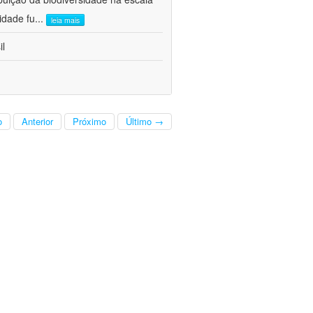
idade fu
...
leia mais
il
o
Anterior
Próximo
Último →