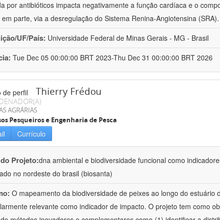
da por antibióticos impacta negativamente a função cardíaca e o comp
em parte, via a desregulação do Sistema Renina-Angiotensina (SRA)
uição/UF/País:
Universidade Federal de Minas Gerais - MG - Brasil
cia:
Tue Dec 05 00:00:00 BRT 2023-Thu Dec 31 00:00:00 BRT 2026
Thierry Frédou
DENADOR(A)
AS AGRÁRIAS
os Pesqueiros e Engenharia de Pesca
il
Currículo
 do Projeto:
dna ambiental e biodiversidade funcional como indicadore
ado no nordeste do brasil (biosanta)
mo:
O mapeamento da biodiversidade de peixes ao longo do estuário 
ularmente relevante como indicador de impacto. O projeto tem como obj
ando métodos inovadores e complementares como (1) identificar a distri