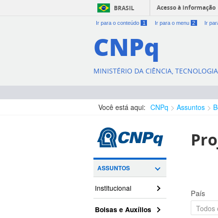
Acesso à informação
BRASIL
Ir para o conteúdo
1
Ir para o menu
2
Ir pa
CNPq
MINISTÉRIO DA CIÊNCIA, TECNOLOGI
Você está aqui:
CNPq
Assuntos
B
Pro
ASSUNTOS
Institucional
País
Bolsas e Auxílios