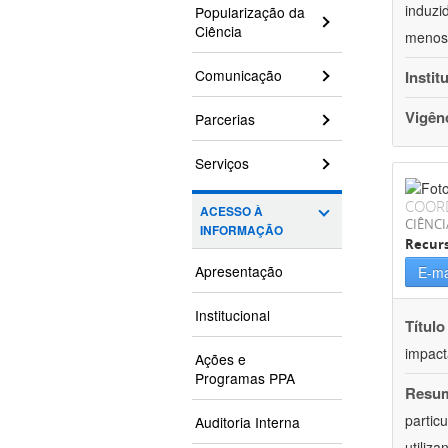
induzi
Popularização da
Ciência
menos 
Comunicação
Instit
Vigên
Parcerias
Serviços
COOR
ACESSO À
CIÊNCI
INFORMAÇÃO
Recurs
Apresentação
E-ma
Institucional
Título
impact
Ações e
Programas PPA
Resu
partic
Auditoria Interna
utiliz