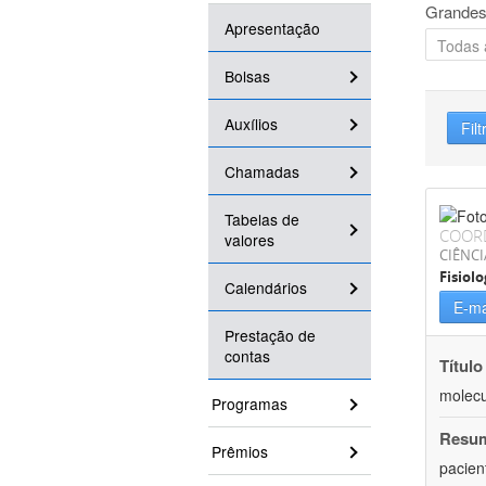
Grandes
Apresentação
Bolsas
Auxílios
Filt
Chamadas
Tabelas de
COOR
valores
CIÊNCI
Fisiolo
Calendários
E-ma
Prestação de
contas
Título
molecu
Programas
Resu
Prêmios
pacien