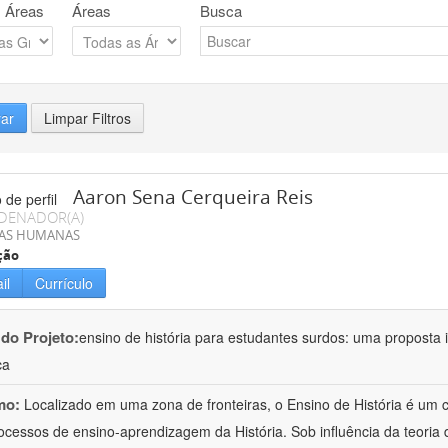
 Áreas
Áreas
Busca
rar
Limpar Filtros
Aaron Sena Cerqueira Reis
DENADOR(A)
IAS HUMANAS
ção
il
Currículo
 do Projeto:
ensino de história para estudantes surdos: uma proposta i
ca
mo:
Localizado em uma zona de fronteiras, o Ensino de História é um
ocessos de ensino-aprendizagem da História. Sob influência da teoria d