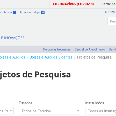
CORONAVÍRUS (COVID-19)
Participe
ra a busca
3
Ir para o rodapé
4
ACESSI
A E INOVAÇÕES
Perguntas frequentes
Central de Atendimento
Serv
olsas e Auxílios
Bolsas e Auxílios Vigentes
Projetos de Pesquisa
jetos de Pesquisa
Estados
Instituições