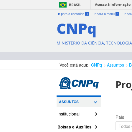
Acesso à informação
BRASIL
Ir para o conteúdo
1
Ir para o menu
2
Ir pa
CNPq
MINISTÉRIO DA CIÊNCIA, TECNOLOGI
Você está aqui:
CNPq
Assuntos
B
Pro
ASSUNTOS
Institucional
País
Bolsas e Auxílios