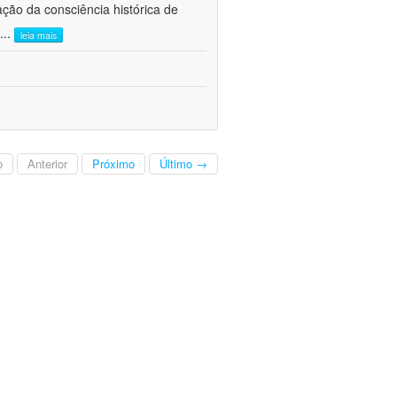
ão da consciência histórica de
...
leia mais
o
Anterior
Próximo
Último →