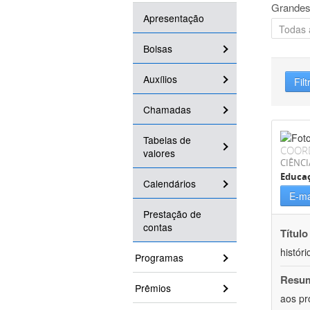
Grandes
Apresentação
Bolsas
Auxílios
Filt
Chamadas
Tabelas de
COOR
valores
CIÊNC
Educa
Calendários
E-ma
Prestação de
contas
Título
históri
Programas
Resu
Prêmios
aos pr