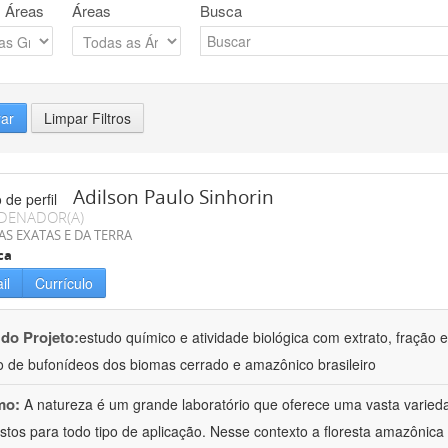
 Áreas
Áreas
Busca
rar
Limpar Filtros
Adilson Paulo Sinhorin
DENADOR(A)
AS EXATAS E DA TERRA
ca
il
Currículo
 do Projeto:
estudo químico e atividade biológica com extrato, fração e
 de bufonídeos dos biomas cerrado e amazônico brasileiro
mo:
A natureza é um grande laboratório que oferece uma vasta varieda
tos para todo tipo de aplicação. Nesse contexto a floresta amazôni