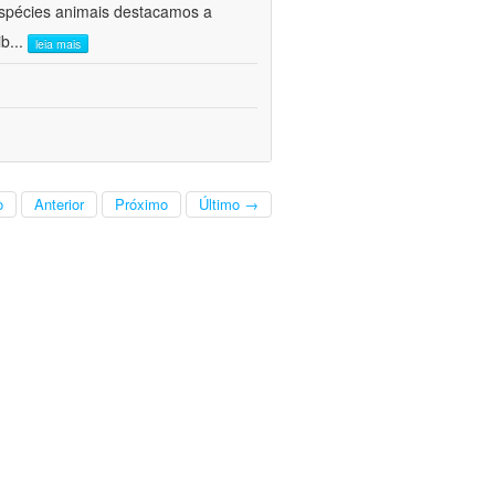
 espécies animais destacamos a
ib
...
leia mais
o
Anterior
Próximo
Último →