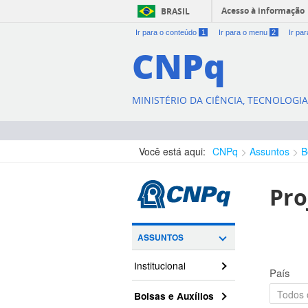
Acesso à informação
BRASIL
Ir para o conteúdo
1
Ir para o menu
2
Ir pa
CNPq
MINISTÉRIO DA CIÊNCIA, TECNOLOGI
Você está aqui:
CNPq
Assuntos
B
Pro
ASSUNTOS
Institucional
País
Bolsas e Auxílios