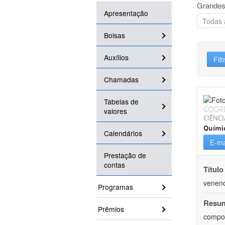
Grandes
Apresentação
Bolsas
Auxílios
Filt
Chamadas
Tabelas de
COOR
valores
CIÊNCI
Quími
Calendários
E-ma
Prestação de
contas
Título
veneno
Programas
Resu
Prêmios
compos