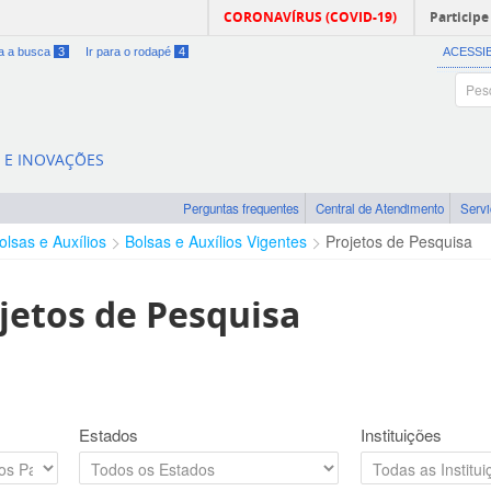
CORONAVÍRUS (COVID-19)
Participe
ra a busca
3
Ir para o rodapé
4
ACESSI
A E INOVAÇÕES
Perguntas frequentes
Central de Atendimento
Serv
olsas e Auxílios
Bolsas e Auxílios Vigentes
Projetos de Pesquisa
jetos de Pesquisa
Estados
Instituições