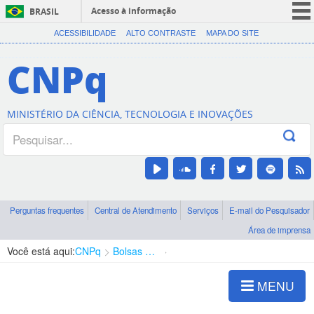
Acesso à informação
BRASIL
CORONAVÍRUS (COVID-19)
ACESSIBILIDADE
ALTO CONTRASTE
MAPA DO SITE
Participe
CNPq
Serviços
Legislação
MINISTÉRIO DA CIÊNCIA, TECNOLOGIA E INOVAÇÕES
Canais
Perguntas frequentes
Central de Atendimento
Serviços
E-mail do Pesquisador
Área de imprensa
Você está aqui:
CNPq
Bolsas e Auxílios Vigentes
Projetos de Pesquisa
MENU