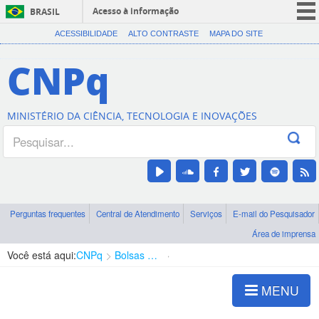
Acesso à informação
BRASIL
CORONAVÍRUS (COVID-19)
ACESSIBILIDADE
ALTO CONTRASTE
MAPA DO SITE
Participe
CNPq
Serviços
Legislação
MINISTÉRIO DA CIÊNCIA, TECNOLOGIA E INOVAÇÕES
Canais
Perguntas frequentes
Central de Atendimento
Serviços
E-mail do Pesquisador
Área de imprensa
Você está aqui:
CNPq
Bolsas e Auxílios Vigentes
Projetos de Pesquisa
MENU