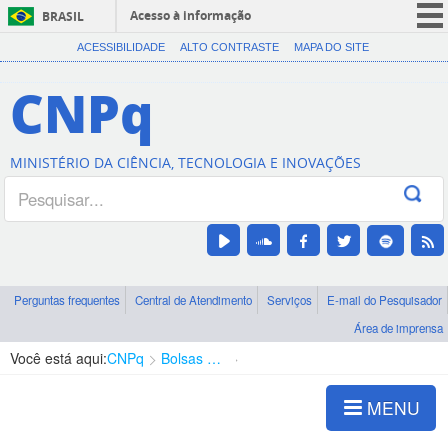
Acesso à informação
BRASIL
CORONAVÍRUS (COVID-19)
ACESSIBILIDADE
ALTO CONTRASTE
MAPA DO SITE
Participe
CNPq
Serviços
Legislação
MINISTÉRIO DA CIÊNCIA, TECNOLOGIA E INOVAÇÕES
Canais
Perguntas frequentes
Central de Atendimento
Serviços
E-mail do Pesquisador
Área de imprensa
Você está aqui:
CNPq
Bolsas e Auxílios Vigentes
Projetos de Pesquisa
MENU