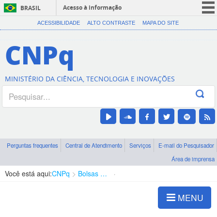
Acesso à informação
BRASIL
CORONAVÍRUS (COVID-19)
ACESSIBILIDADE
ALTO CONTRASTE
MAPA DO SITE
Participe
CNPq
Serviços
Legislação
MINISTÉRIO DA CIÊNCIA, TECNOLOGIA E INOVAÇÕES
Canais
Perguntas frequentes
Central de Atendimento
Serviços
E-mail do Pesquisador
Área de imprensa
Você está aqui:
CNPq
Bolsas e Auxílios Vigentes
Projetos de Pesquisa
MENU