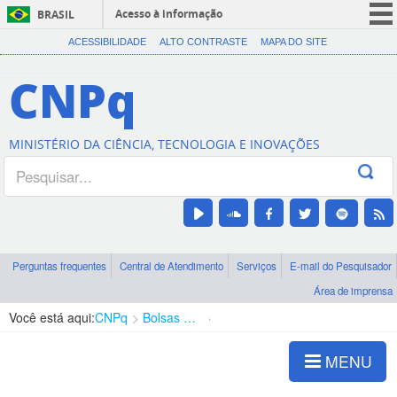
Acesso à informação
BRASIL
CORONAVÍRUS (COVID-19)
ACESSIBILIDADE
ALTO CONTRASTE
MAPA DO SITE
Participe
CNPq
Serviços
Legislação
MINISTÉRIO DA CIÊNCIA, TECNOLOGIA E INOVAÇÕES
Canais
Perguntas frequentes
Central de Atendimento
Serviços
E-mail do Pesquisador
Área de imprensa
Você está aqui:
CNPq
Bolsas e Auxílios Vigentes
Projetos de Pesquisa
MENU